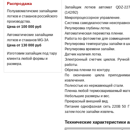
Распродажа
Запайщик лотков автомат QDZ-227/
Полуавоматичские запайщики
(142/92)
лотков и стаканов российского
Микропроцессорное управление.
производства.
Система самодиагностики неисправно
Цена от 100 000 руб
Регулировка глубины лотка.
Автоматическая перемотка пленки.
Автоматические запайщики
Работа по фотометке для совмещения 
лотков и стаканов MG-3A
Регулировка температуры запайки в ш
Цена от 130 000 руб
Регулировка времени запайки.
Изготовим запайщик под тару
Датчик наличия лотка.
клиента любой формы и
Электронный счетчик циклов. Ручно
размера.
работы.
Обрезка пленки по контуру.
По окончанию цикла приподнима
извлечения.
Полностью из нержавеющей стали.
Пленка любой термосвариваемый мат
Небольшие размеры и вес.
Прекрасный внешний вид.
Питание однофазная сеть 220В 50 Г
затем после запайки извлечь.
Технические характеристики 