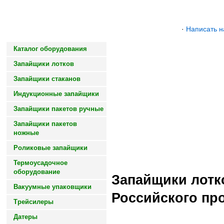
·
Написать 
Каталог оборудования
Упаковочное оборудовани
Запайщики лотков
Надолго свежесть сохраним
Запайщики стаканов
Индукционные запайщики
Запайщики пакетов ручные
Запайщики пакетов
ножные
Роликовые запайщики
Термоусадочное
оборудование
Запайщики лотк
Вакуумные упаковщики
Российского пр
Трейсилеры
Датеры