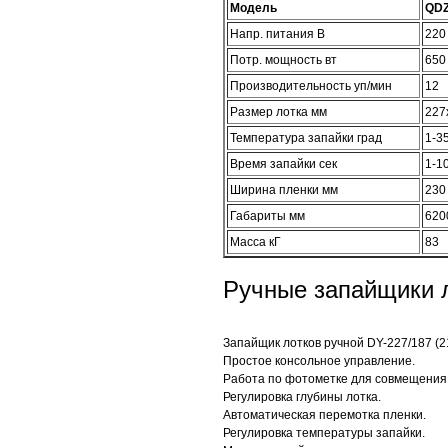
Модель
QDZ
Напр. питания В
220
Потр. мощность вт
650
Производительность уп/мин
12
Размер лотка мм
227
Температура запайки град
1-3
Время запайки сек
1-1
Ширина пленки мм
230
Габариты мм
620
Масса кГ
83
Ручные запайщики 
Запайщик лотков ручной DY-227/187 (21
Простое консольное управление.
Работа по фотометке для совмещения 
Регулировка глубины лотка.
Автоматическая перемотка пленки.
Регулировка температуры запайки.