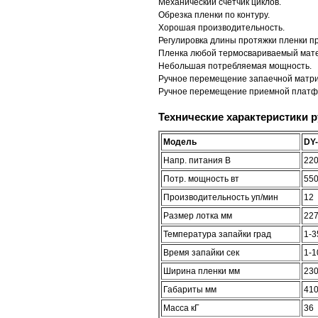
Механический счетчик циклов.
Обрезка пленки по контуру.
Хорошая производительность.
Регулировка длины протяжки пленки п
Пленка любой термосвариваемый мат
Небольшая потребляемая мощность.
Ручное перемещение запаечной матри
Ручное перемещение приемной платф
Технические характеристики 
Модель
DY-
Напр. питания В
22
Потр. мощность вт
55
Производительность уп/мин
12
Размер лотка мм
22
Температура запайки град
1-3
Время запайки сек
1-1
Ширина пленки мм
23
Габариты мм
41
Масса кГ
36